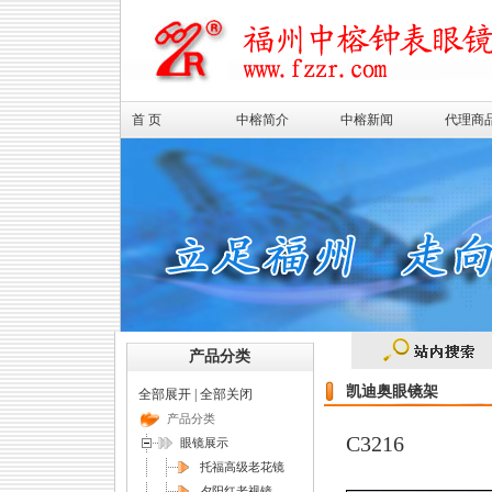
首 页
中榕简介
中榕新闻
代理商
产品分类
凯迪奥眼镜架
全部展开
|
全部关闭
产品分类
C3216
眼镜展示
托福高级老花镜
夕阳红老视镜