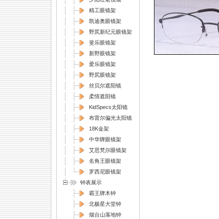
精工眼镜架
凯迪奥眼镜架
野尻新纪元眼镜架
斐乐眼镜架
新野眼镜架
爱乐眼镜架
野尻眼镜架
丝贝尔遮阳镜
柔情遮阳镜
KidSpecs太阳镜
布雷尔偏光太阳镜
18K金架
中华牌眼镜架
艾思梵尔眼镜架
名角王眼镜架
罗西尼眼镜架
钟表展示
霸王牌木钟
北极星大堂钟
烟台山落地钟