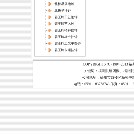
北极星落地钟
北极星挂钟
霸王牌工艺闹钟
霸王牌艺术钟
霸王牌特种挂钟
霸王牌标准挂钟
霸王牌工艺平摆钟
霸王牌卡通挂钟
COPYRIGHTS (C) 1994-20
关键词：
福州眼镜团购
、
福州眼
公司地址：福州市鼓楼区杨桥中路79号
电话：0591－83758743 传真：0591－ 8373