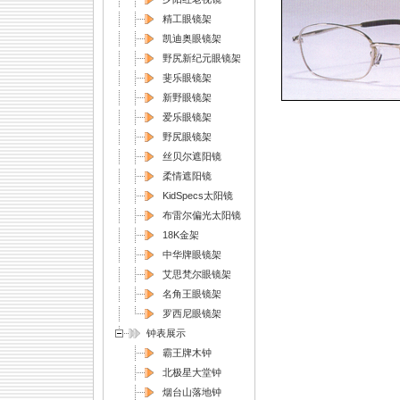
精工眼镜架
凯迪奥眼镜架
野尻新纪元眼镜架
斐乐眼镜架
新野眼镜架
爱乐眼镜架
野尻眼镜架
丝贝尔遮阳镜
柔情遮阳镜
KidSpecs太阳镜
布雷尔偏光太阳镜
18K金架
中华牌眼镜架
艾思梵尔眼镜架
名角王眼镜架
罗西尼眼镜架
钟表展示
霸王牌木钟
北极星大堂钟
烟台山落地钟