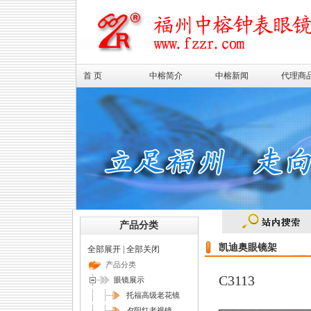
首 页
中榕简介
中榕新闻
代理商
产品分类
凯迪奥眼镜架
全部展开
|
全部关闭
产品分类
C3113
眼镜展示
托福高级老花镜
夕阳红老视镜