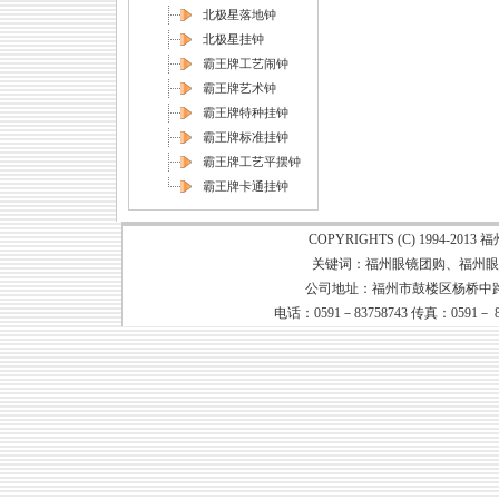
北极星落地钟
北极星挂钟
霸王牌工艺闹钟
霸王牌艺术钟
霸王牌特种挂钟
霸王牌标准挂钟
霸王牌工艺平摆钟
霸王牌卡通挂钟
COPYRIGHTS (C) 1994-20
关键词：
福州眼镜团购
、
福州眼
公司地址：福州市鼓楼区杨桥中路79号
电话：0591－83758743 传真：0591－ 8373