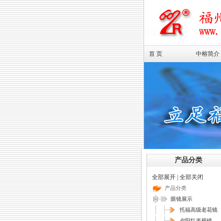
首 页
中榕简介
产品分类
全部展开
|
全部关闭
产品分类
眼镜展示
托福高级老花镜
夕阳红老视镜