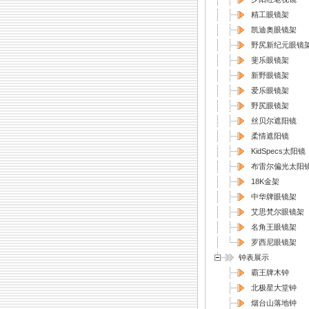
精工眼镜架
凯迪奥眼镜架
野尻新纪元眼镜
斐乐眼镜架
新野眼镜架
爱乐眼镜架
野尻眼镜架
丝贝尔遮阳镜
柔情遮阳镜
KidSpecs太阳镜
布雷尔偏光太阳
18K金架
中华牌眼镜架
艾思梵尔眼镜架
名角王眼镜架
罗西尼眼镜架
钟表展示
霸王牌木钟
北极星大堂钟
烟台山落地钟