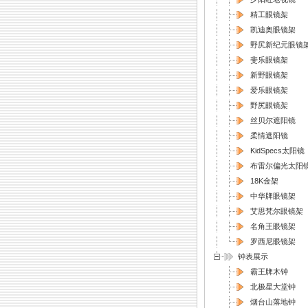
精工眼镜架
凯迪奥眼镜架
野尻新纪元眼镜
斐乐眼镜架
新野眼镜架
爱乐眼镜架
野尻眼镜架
丝贝尔遮阳镜
柔情遮阳镜
KidSpecs太阳镜
布雷尔偏光太阳
18K金架
中华牌眼镜架
艾思梵尔眼镜架
名角王眼镜架
罗西尼眼镜架
钟表展示
霸王牌木钟
北极星大堂钟
烟台山落地钟