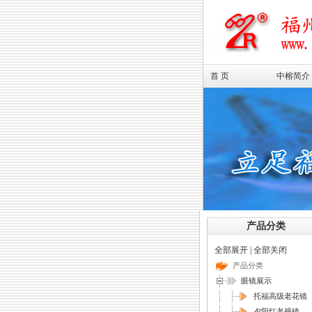
首 页
中榕简介
产品分类
全部展开
|
全部关闭
产品分类
眼镜展示
托福高级老花镜
夕阳红老视镜