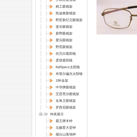
精工眼镜架
凯迪奥眼镜架
野尻新纪元眼镜架
斐乐眼镜架
新野眼镜架
爱乐眼镜架
野尻眼镜架
丝贝尔遮阳镜
柔情遮阳镜
KidSpecs太阳镜
布雷尔偏光太阳镜
18K金架
中华牌眼镜架
艾思梵尔眼镜架
名角王眼镜架
罗西尼眼镜架
钟表展示
霸王牌木钟
北极星大堂钟
烟台山落地钟