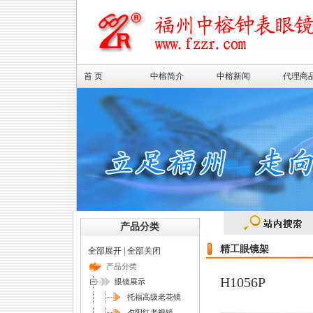
首 页
中榕简介
中榕新闻
代理商
产品分类
精工眼镜架
全部展开
|
全部关闭
产品分类
H1056P
眼镜展示
托福高级老花镜
夕阳红老视镜