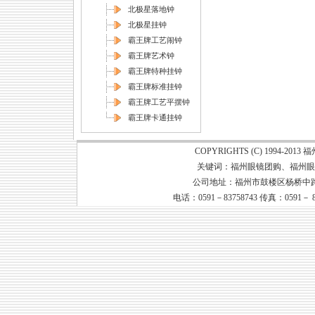
北极星落地钟
北极星挂钟
霸王牌工艺闹钟
霸王牌艺术钟
霸王牌特种挂钟
霸王牌标准挂钟
霸王牌工艺平摆钟
霸王牌卡通挂钟
COPYRIGHTS (C) 1994-20
关键词：
福州眼镜团购
、
福州眼
公司地址：福州市鼓楼区杨桥中路79号
电话：0591－83758743 传真：0591－ 8373