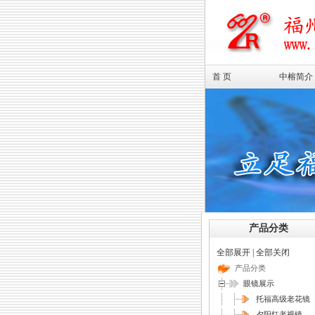
首 页
中榕简介
产品分类
全部展开
|
全部关闭
产品分类
眼镜展示
托福高级老花镜
夕阳红老视镜