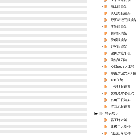
精工眼镜架
凯迪奥眼镜架
野尻新纪元眼镜
斐乐眼镜架
新野眼镜架
爱乐眼镜架
野尻眼镜架
丝贝尔遮阳镜
柔情遮阳镜
KidSpecs太阳镜
布雷尔偏光太阳
18K金架
中华牌眼镜架
艾思梵尔眼镜架
名角王眼镜架
罗西尼眼镜架
钟表展示
霸王牌木钟
北极星大堂钟
烟台山落地钟