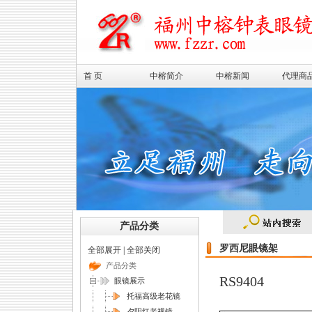
首 页
中榕简介
中榕新闻
代理商
产品分类
罗西尼眼镜架
全部展开
|
全部关闭
产品分类
RS9404
眼镜展示
托福高级老花镜
夕阳红老视镜