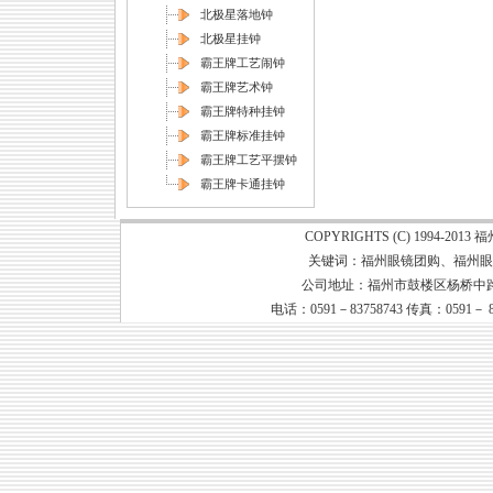
北极星落地钟
北极星挂钟
霸王牌工艺闹钟
霸王牌艺术钟
霸王牌特种挂钟
霸王牌标准挂钟
霸王牌工艺平摆钟
霸王牌卡通挂钟
COPYRIGHTS (C) 1994-20
关键词：
福州眼镜团购
、
福州眼
公司地址：福州市鼓楼区杨桥中路79号
电话：0591－83758743 传真：0591－ 8373