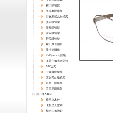
精工眼镜架
凯迪奥眼镜架
野尻新纪元眼镜架
斐乐眼镜架
新野眼镜架
爱乐眼镜架
野尻眼镜架
丝贝尔遮阳镜
柔情遮阳镜
KidSpecs太阳镜
布雷尔偏光太阳镜
18K金架
中华牌眼镜架
艾思梵尔眼镜架
名角王眼镜架
罗西尼眼镜架
钟表展示
霸王牌木钟
北极星大堂钟
烟台山落地钟